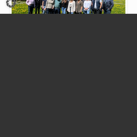
Gleich in Kontakt treten
Sie möchten
unverbindlich anfragen,
uns
beauftragen
oder sich um eine Stelle
bewerben
? Zögern Sie nicht und nutzen Sie unser
Kontaktformular.