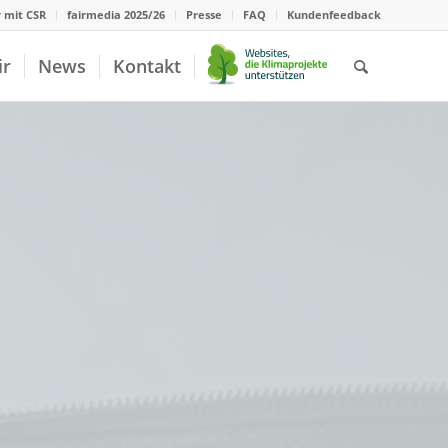
r mit CSR
fairmedia 2025/26
Presse
FAQ
Kundenfeedback
ir
News
Kontakt