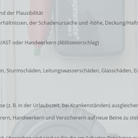
d der Plausibilität
overhältnissen, der Schadenursache und -höhe, Deckung/Haf
/AST oder Handwerkern (Ablösevorschlag)
n, Sturmschäden, Leitungswasserschäden, Glasschäden, E
e (z. B. in der Urlaubszeit, bei Krankenständen) ausglei
rn, Handwerkern und Versicherern auf neue Beine zu stel
ch übergeben und sind so für die am Schaden Beteiligten na