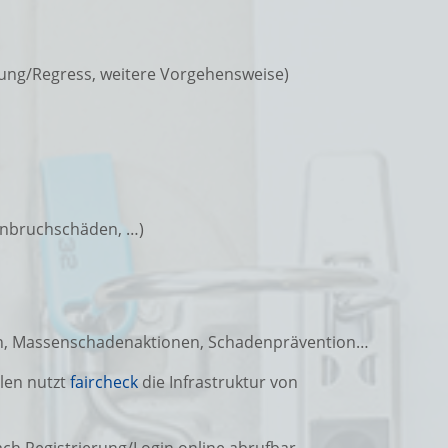
tung/Regress, weitere Vorgehensweise)
inbruchschäden, …)
chen, Massenschadenaktionen, Schadenprävention…
len nutzt
faircheck
die Infrastruktur von
ch Registrierung/Login online abrufbar.