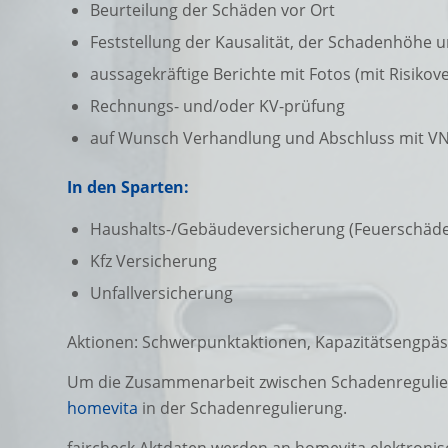
Beurteilung der Schäden vor Ort
Feststellung der Kausalität, der Schadenhöhe un
aussagekräftige Berichte mit Fotos (mit Risik
Rechnungs- und/oder KV-prüfung
auf Wunsch Verhandlung und Abschluss mit VN
In den Sparten:
Haushalts-/Gebäudeversicherung (Feuerschäde
Kfz Versicherung
Unfallversicherung
Aktionen: Schwerpunktaktionen, Kapazitätsengpäss
Um die Zusammenarbeit zwischen Schadenreguliere
homevita
in der Schadenregulierung.
faircheck Aktdaten werden an homevita elektronis