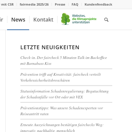
r mit CSR
fairmedia 2025/26
Presse
FAQ
Kundenfeedback
ir
News
Kontakt
LETZTE NEUIGKEITEN
Check-in. Der faircheck 5 Minuten-Talk im Backoffice
mit Barnabass Kiss
Prävention trifft auf Kreativität: faircheck verteilt
Verkehrssicherheitsbroschüren
Statusinformation Schadenregulierung: Begutachtung
der Schadenfälle vor Ort oder mit VEX
Präventionstipps: Was unsere Schadenexperten vor
Reiseantritt raten
Erneute Auszeichnungen bestätigen fairchecks Weg:
innovativ, nachhaltig, menschlich