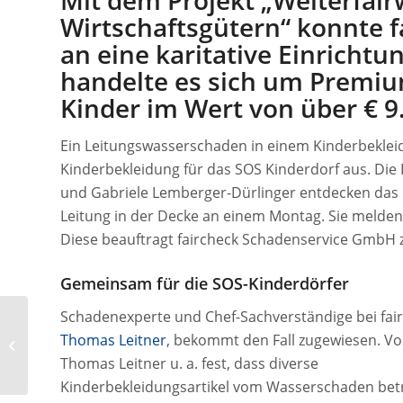
Mit dem Projekt „Weiterfai
Wirtschaftsgütern“ konnte 
an eine karitative Einrichtu
handelte es sich um Premiu
Kinder im Wert von über € 9
Ein Leitungswasserschaden in einem Kinderbekleid
Kinderbekleidung für das SOS Kinderdorf aus. Die
und Gabriele Lemberger-Dürlinger entdecken das 
Leitung in der Decke an einem Montag. Sie melden
Diese beauftragt faircheck Schadenservice GmbH 
Gemeinsam für die SOS-Kinderdörfer
Schadenexperte und Chef-Sachverständige bei fair
Unwetter 2020: Es
Thomas Leitner
, bekommt den Fall zugewiesen. Vor
regnet Aufträge
Thomas Leitner u. a. fest, dass diverse
Kinderbekleidungsartikel vom Wasserschaden betr