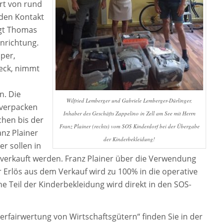
rt von rund
den Kontakt
ägt Thomas
inrichtung.
sper,
heck, nimmt
. Die
Wilfried Lemberger und Gabriele Lemberger-Dürlinger,
 verpacken
Inhaber des Geschäfts Zappelino in Zell am See mit Herrn
chen bis der
Franz Plainer (rechts) vom SOS Kinderdorf bei der Übergabe
nz Plainer
der Kinderbekleidung!
er sollen in
verkauft werden. Franz Plainer über die Verwendung
r Erlös aus dem Verkauf wird zu 100% in die operative
he Teil der Kinderbekleidung wird direkt in den SOS-
erfairwertung von Wirtschaftsgütern“ finden Sie in der