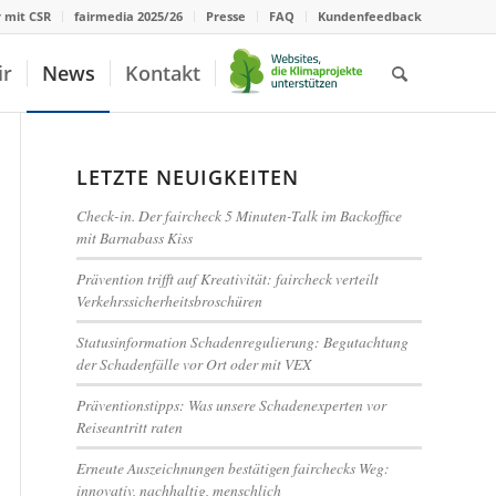
r mit CSR
fairmedia 2025/26
Presse
FAQ
Kundenfeedback
ir
News
Kontakt
LETZTE NEUIGKEITEN
Check-in. Der faircheck 5 Minuten-Talk im Backoffice
mit Barnabass Kiss
Prävention trifft auf Kreativität: faircheck verteilt
Verkehrssicherheitsbroschüren
Statusinformation Schadenregulierung: Begutachtung
der Schadenfälle vor Ort oder mit VEX
Präventionstipps: Was unsere Schadenexperten vor
Reiseantritt raten
Erneute Auszeichnungen bestätigen fairchecks Weg:
innovativ, nachhaltig, menschlich