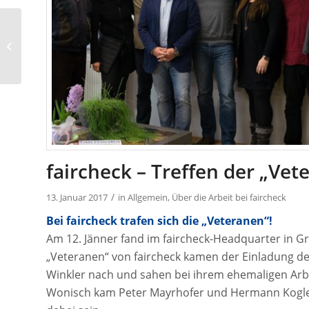
Adventfeier bei
faircheck
faircheck – Treffen der „Vet
/
13. Januar 2017
in
Allgemein
,
Über die Arbeit bei faircheck
Bei
faircheck
trafen sich die „Veteranen“!
Am 12. Jänner fand im faircheck-Headquarter in Gra
„Veteranen“ von faircheck kamen der Einladung d
Winkler nach und sahen bei ihrem ehemaligen Ar
Wonisch kam Peter Mayrhofer und Hermann Kogler.