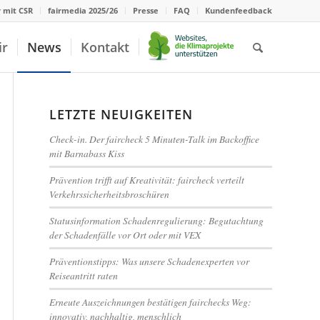
r mit CSR
fairmedia 2025/26
Presse
FAQ
Kundenfeedback
ir
News
Kontakt
LETZTE NEUIGKEITEN
Check-in. Der faircheck 5 Minuten-Talk im Backoffice
mit Barnabass Kiss
Prävention trifft auf Kreativität: faircheck verteilt
Verkehrssicherheitsbroschüren
Statusinformation Schadenregulierung: Begutachtung
der Schadenfälle vor Ort oder mit VEX
Präventionstipps: Was unsere Schadenexperten vor
Reiseantritt raten
Erneute Auszeichnungen bestätigen fairchecks Weg:
innovativ, nachhaltig, menschlich