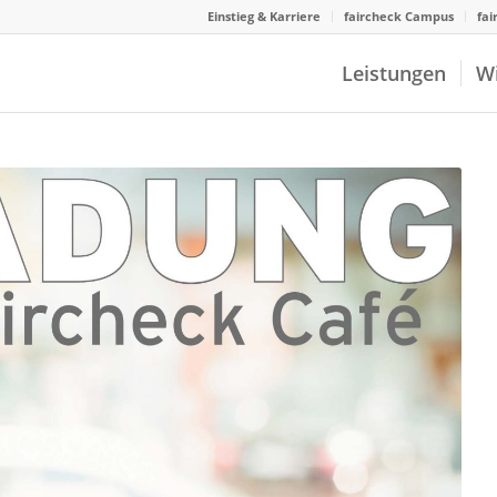
Einstieg & Karriere
faircheck Campus
fai
Leistungen
W