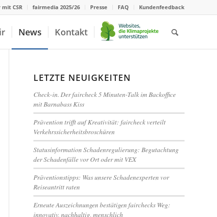
r mit CSR
fairmedia 2025/26
Presse
FAQ
Kundenfeedback
ir
News
Kontakt
LETZTE NEUIGKEITEN
Check-in. Der faircheck 5 Minuten-Talk im Backoffice
mit Barnabass Kiss
Prävention trifft auf Kreativität: faircheck verteilt
Verkehrssicherheitsbroschüren
Statusinformation Schadenregulierung: Begutachtung
der Schadenfälle vor Ort oder mit VEX
Präventionstipps: Was unsere Schadenexperten vor
Reiseantritt raten
Erneute Auszeichnungen bestätigen fairchecks Weg:
innovativ, nachhaltig, menschlich