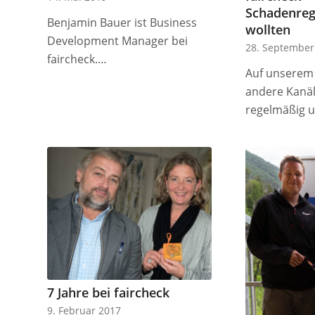
Schadenreg
Benjamin Bauer ist Business
wollten
Development Manager bei
28. September
faircheck.…
Auf unserem
andere Kanäl
regelmäßig 
7 Jahre bei faircheck
9. Februar 2017