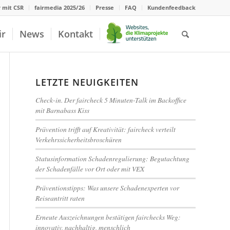
r mit CSR
fairmedia 2025/26
Presse
FAQ
Kundenfeedback
ir
News
Kontakt
LETZTE NEUIGKEITEN
Check-in. Der faircheck 5 Minuten-Talk im Backoffice
mit Barnabass Kiss
Prävention trifft auf Kreativität: faircheck verteilt
Verkehrssicherheitsbroschüren
Statusinformation Schadenregulierung: Begutachtung
der Schadenfälle vor Ort oder mit VEX
Präventionstipps: Was unsere Schadenexperten vor
Reiseantritt raten
Erneute Auszeichnungen bestätigen fairchecks Weg:
innovativ, nachhaltig, menschlich