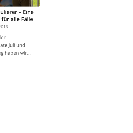
lierer – Eine
für alle Fälle
2016
den
e Juli und
eg haben wir…