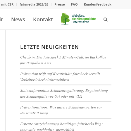
r mit CSR
fairmedia 2025/26
Presse
FAQ
Kundenfeedback
ir
News
Kontakt
LETZTE NEUIGKEITEN
Check-in. Der faircheck 5 Minuten-Talk im Backoffice
mit Barnabass Kiss
Prävention trifft auf Kreativität: faircheck verteilt
Verkehrssicherheitsbroschüren
Statusinformation Schadenregulierung: Begutachtung
der Schadenfälle vor Ort oder mit VEX
Präventionstipps: Was unsere Schadenexperten vor
Reiseantritt raten
Erneute Auszeichnungen bestätigen fairchecks Weg:
innovativ, nachhaltig, menschlich