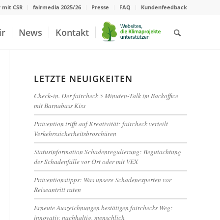
r mit CSR
fairmedia 2025/26
Presse
FAQ
Kundenfeedback
ir
News
Kontakt
LETZTE NEUIGKEITEN
Check-in. Der faircheck 5 Minuten-Talk im Backoffice
mit Barnabass Kiss
Prävention trifft auf Kreativität: faircheck verteilt
Verkehrssicherheitsbroschüren
Statusinformation Schadenregulierung: Begutachtung
der Schadenfälle vor Ort oder mit VEX
Präventionstipps: Was unsere Schadenexperten vor
Reiseantritt raten
Erneute Auszeichnungen bestätigen fairchecks Weg:
innovativ, nachhaltig, menschlich