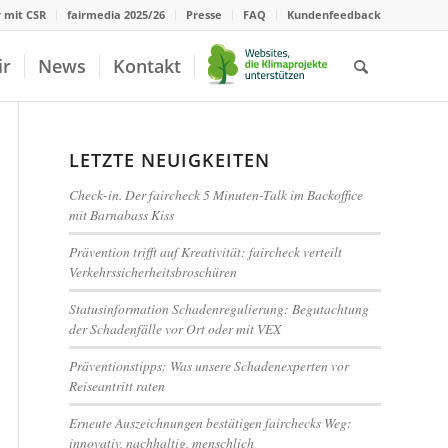
r mit CSR
fairmedia 2025/26
Presse
FAQ
Kundenfeedback
ir
News
Kontakt
LETZTE NEUIGKEITEN
Check-in. Der faircheck 5 Minuten-Talk im Backoffice
mit Barnabass Kiss
Prävention trifft auf Kreativität: faircheck verteilt
Verkehrssicherheitsbroschüren
Statusinformation Schadenregulierung: Begutachtung
der Schadenfälle vor Ort oder mit VEX
Präventionstipps: Was unsere Schadenexperten vor
Reiseantritt raten
Erneute Auszeichnungen bestätigen fairchecks Weg:
innovativ, nachhaltig, menschlich