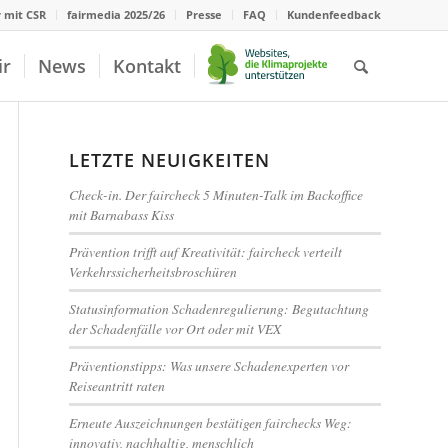
r mit CSR
fairmedia 2025/26
Presse
FAQ
Kundenfeedback
ir
News
Kontakt
LETZTE NEUIGKEITEN
Check-in. Der faircheck 5 Minuten-Talk im Backoffice
mit Barnabass Kiss
Prävention trifft auf Kreativität: faircheck verteilt
Verkehrssicherheitsbroschüren
Statusinformation Schadenregulierung: Begutachtung
der Schadenfälle vor Ort oder mit VEX
Präventionstipps: Was unsere Schadenexperten vor
Reiseantritt raten
Erneute Auszeichnungen bestätigen fairchecks Weg:
innovativ, nachhaltig, menschlich