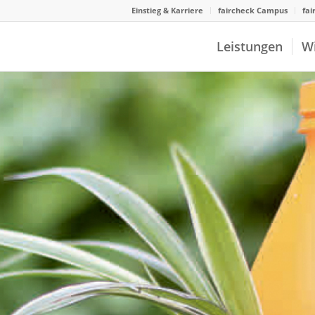
Einstieg & Karriere
faircheck Campus
fai
Leistungen
W