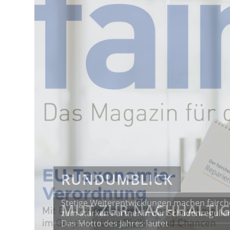
RUNDUMBLICK
Stetige Weiterentwicklungen machen fairch
zum starken Partner in der Schadenregulie
Das Motto des Jahres lautet