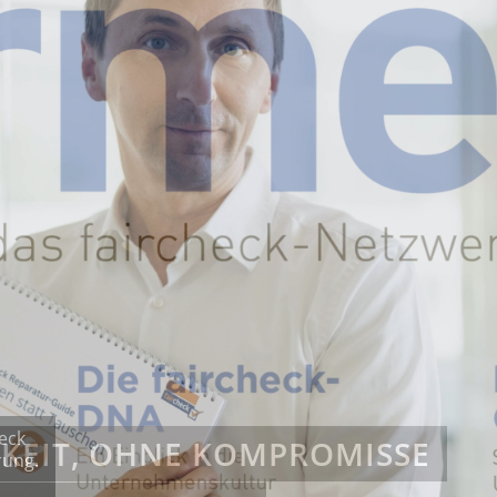
eck
rung.