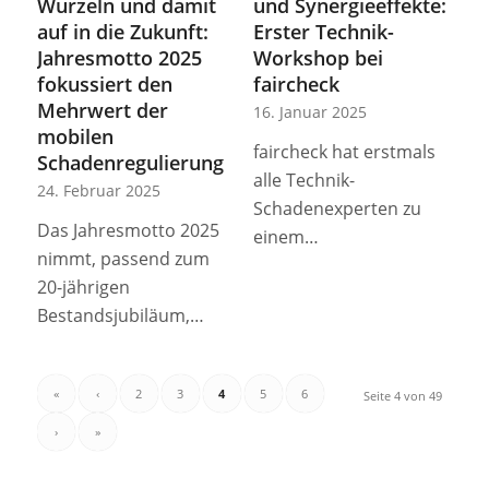
Wurzeln und damit
und Synergieeffekte:
auf in die Zukunft:
Erster Technik-
Jahresmotto 2025
Workshop bei
fokussiert den
faircheck
Mehrwert der
16. Januar 2025
mobilen
faircheck hat erstmals
Schadenregulierung
alle Technik-
24. Februar 2025
Schadenexperten zu
Das Jahresmotto 2025
einem…
nimmt, passend zum
20-jährigen
Bestandsjubiläum,…
«
‹
2
3
4
5
6
Seite 4 von 49
›
»