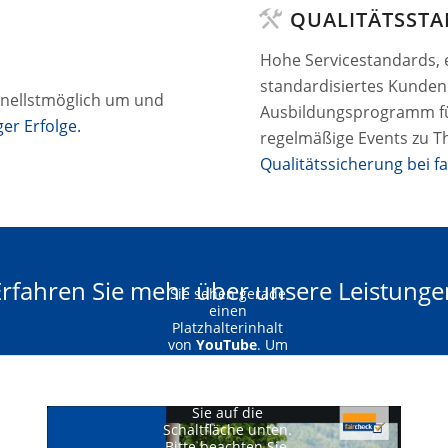
QUALITÄTSST
N
Hohe Servicestandards, 
standardisiertes Kunde
chnellstmöglich um und
Ausbildungsprogramm fü
ger Erfolge.
regelmäßige Events zu 
Qualitätssicherung bei fa
Erfahren Sie mehr über unsere Leistunge
Sie sehen gerade
einen
Platzhalterinhalt
von
YouTube
. Um
auf den
eigentlichen Inhalt
zuzugreifen, klicken
Sie auf die
Schaltfläche unten.
Bitte beachten Sie,