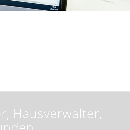
er, Hausverwalter,
unden