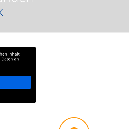
k
chen Inhalt
i Daten an