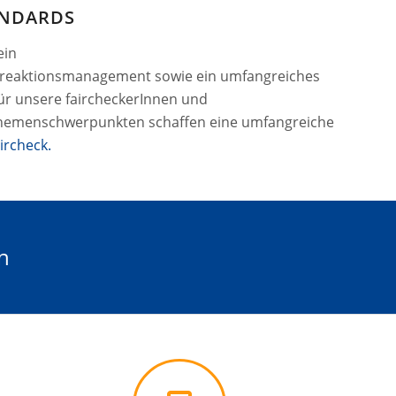
ANDARDS
ein
nreaktionsmanagement sowie ein umfangreiches
r unsere faircheckerInnen und
Themenschwerpunkten schaffen eine umfangreiche
ircheck.
n