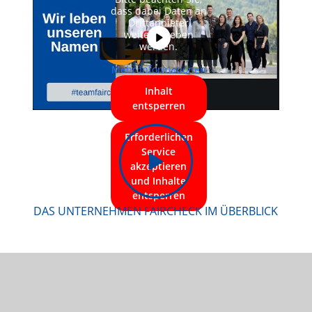
dass dabei Daten an
Drittanbieter
weitergegeben
werden.
Mehr Informationen
Inhalt
entsperren
Erforderlichen
Service
akzeptieren
und Inhalte
entsperren
DAS UNTERNEHMEN FAIRCHECK IM ÜBERBLICK