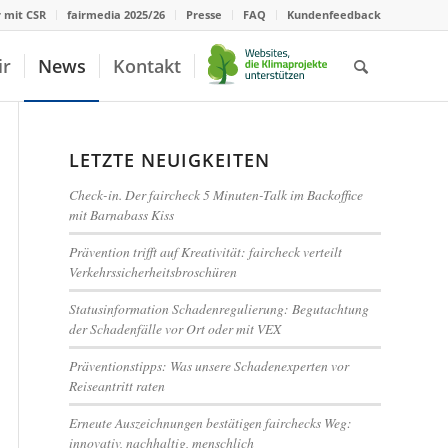
r mit CSR
fairmedia 2025/26
Presse
FAQ
Kundenfeedback
ir
News
Kontakt
LETZTE NEUIGKEITEN
Check-in. Der faircheck 5 Minuten-Talk im Backoffice
mit Barnabass Kiss
Prävention trifft auf Kreativität: faircheck verteilt
Verkehrssicherheitsbroschüren
Statusinformation Schadenregulierung: Begutachtung
der Schadenfälle vor Ort oder mit VEX
Präventionstipps: Was unsere Schadenexperten vor
Reiseantritt raten
Erneute Auszeichnungen bestätigen fairchecks Weg:
innovativ, nachhaltig, menschlich