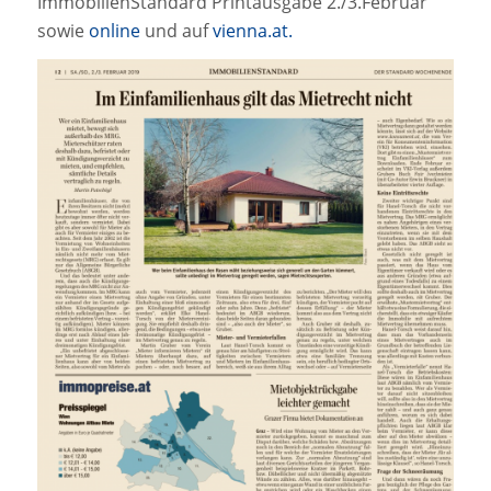
ImmobilienStandard Printausgabe 2./3.Februar
sowie
online
und auf
vienna.at.