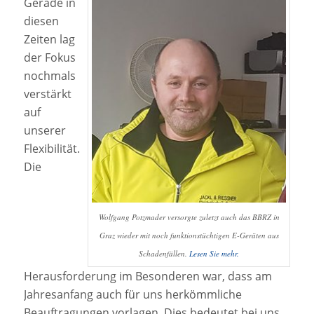
Gerade in
diesen
Zeiten lag
der Fokus
nochmals
verstärkt
auf
unserer
Flexibilität.
Die
Wolfgang Potzmader versorgte zuletzt auch das BBRZ in
Graz wieder mit noch funktionstüchtigen E-Geräten aus
Schadenfällen.
Lesen Sie mehr.
Herausforderung im Besonderen war, dass am
Jahresanfang auch für uns herkömmliche
Beauftragungen vorlagen. Dies bedeutet bei uns