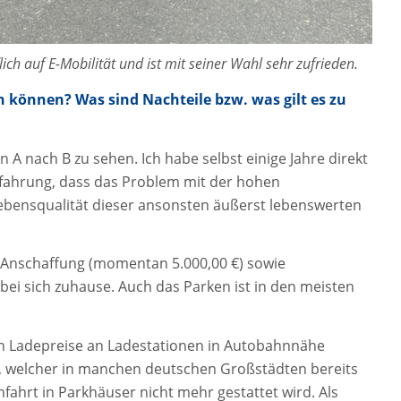
ch auf E-Mobilität und ist mit seiner Wahl sehr zufrieden.
en können? Was sind Nachteile bzw. was gilt es zu
on A nach B zu sehen. Ich habe selbst einige Jahre direkt
rfahrung, dass das Problem mit der hohen
ebensqualität dieser ansonsten äußerst lebenswerten
r Anschaffung (momentan 5.000,00 €) sowie
ei sich zuhause. Auch das Parken ist in den meisten
ren Ladepreise an Ladestationen in Autobahnnähe
il, welcher in manchen deutschen Großstädten bereits
infahrt in Parkhäuser nicht mehr gestattet wird. Als