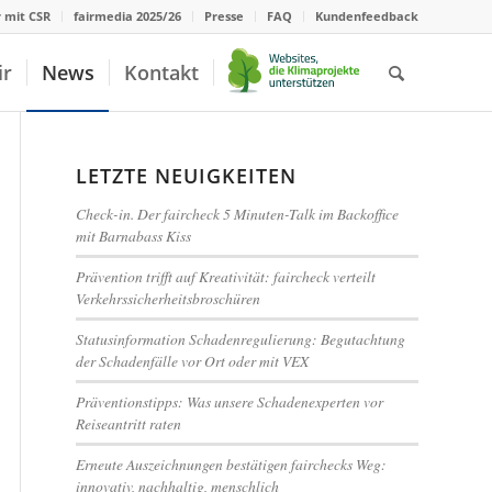
r mit CSR
fairmedia 2025/26
Presse
FAQ
Kundenfeedback
ir
News
Kontakt
LETZTE NEUIGKEITEN
Check-in. Der faircheck 5 Minuten-Talk im Backoffice
mit Barnabass Kiss
Prävention trifft auf Kreativität: faircheck verteilt
Verkehrssicherheitsbroschüren
Statusinformation Schadenregulierung: Begutachtung
der Schadenfälle vor Ort oder mit VEX
Präventionstipps: Was unsere Schadenexperten vor
Reiseantritt raten
Erneute Auszeichnungen bestätigen fairchecks Weg:
innovativ, nachhaltig, menschlich