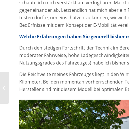
schaute ich mich verstärkt am verfügbaren Markt 
gegeneinander ab. Letztendlich hat mich aber ei
testen durfte, um einschätzen zu können, wiewei
Bedürfnisse mit dem Konzept der E-Mobilität vere
Welche Erfahrungen haben Sie generell bisher m
Durch den stetigen Fortschritt der Technik im Bere
moderater Fahrweise, hohe Ladegeschwindigkeite
Nutzungsgrades des Fahrzeuges) habe ich bisher 
Die Reichweite meines Fahrzeuges liegt in den Win
Kilometer. Bei den momentan vorherrschenden Te
faircheck motiviert
beim ersten faircheck-
Hersteller sind mit diesem Modell bei optimalen 
Café online