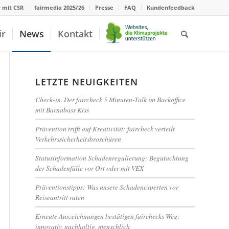
r mit CSR
fairmedia 2025/26
Presse
FAQ
Kundenfeedback
ir
News
Kontakt
LETZTE NEUIGKEITEN
Check-in. Der faircheck 5 Minuten-Talk im Backoffice
mit Barnabass Kiss
Prävention trifft auf Kreativität: faircheck verteilt
Verkehrssicherheitsbroschüren
Statusinformation Schadenregulierung: Begutachtung
der Schadenfälle vor Ort oder mit VEX
Präventionstipps: Was unsere Schadenexperten vor
Reiseantritt raten
Erneute Auszeichnungen bestätigen fairchecks Weg:
innovativ, nachhaltig, menschlich