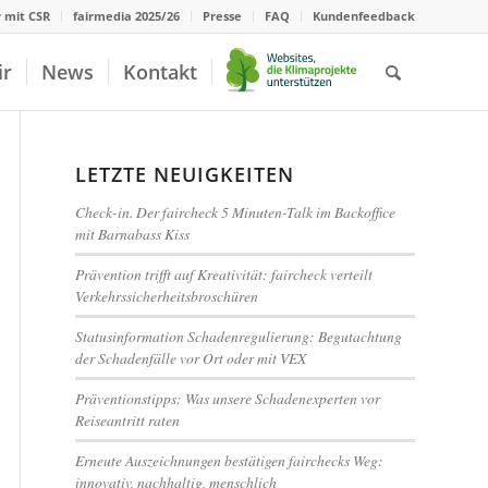
r mit CSR
fairmedia 2025/26
Presse
FAQ
Kundenfeedback
ir
News
Kontakt
LETZTE NEUIGKEITEN
Check-in. Der faircheck 5 Minuten-Talk im Backoffice
mit Barnabass Kiss
Prävention trifft auf Kreativität: faircheck verteilt
Verkehrssicherheitsbroschüren
Statusinformation Schadenregulierung: Begutachtung
der Schadenfälle vor Ort oder mit VEX
Präventionstipps: Was unsere Schadenexperten vor
Reiseantritt raten
Erneute Auszeichnungen bestätigen fairchecks Weg:
innovativ, nachhaltig, menschlich